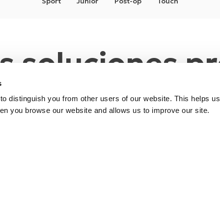
Sport
Junior
Post-op
Touch
s soluciones pr
s
o distinguish you from other users of our website. This helps us
en you browse our website and allows us to improve our site.
eta de
prótesis
, con soluciones que abarcan diversos tipos
cual sea la necesidad.
ons
Ju
JUNIOR