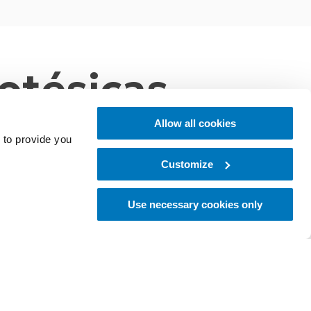
otésicas
Allow all cookies
 to provide you
Customize
 de usuario y proporcionan una respuesta eficaz, sea
Use necessary cookies only
nior Solutions