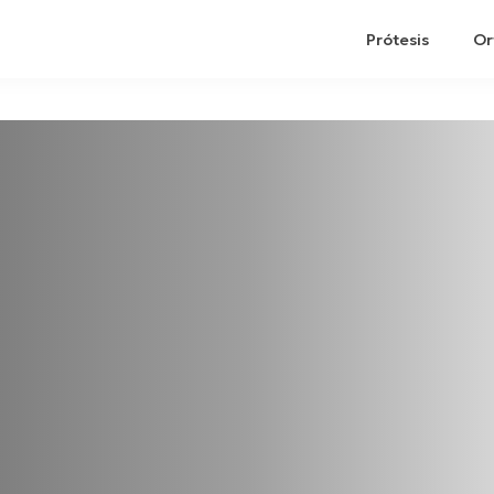
Prótesis
Or