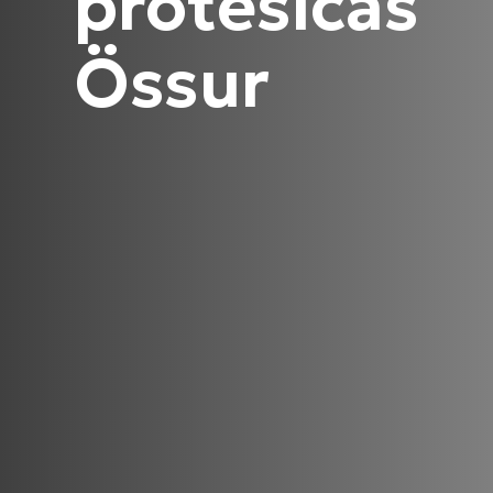
protésicas
Össur