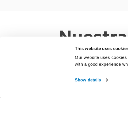
Nuestra
This website uses cookie
Our website uses cookies t
with a good experience wh
Nos complace presentar nuestra gama más compl
Show details
Sport Soluti
SPORT