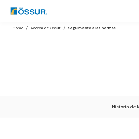
Skip
to
Home
Acerca de Össur
Seguimiento a las normas
content
Historia de 