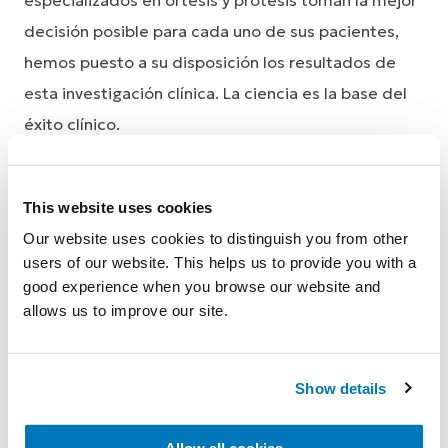
especializados en ortesis y prótesis toman la mejor
decisión posible para cada uno de sus pacientes,
hemos puesto a su disposición los resultados de
esta investigación clínica. La ciencia es la base del
éxito clínico.
This website uses cookies
Our website uses cookies to distinguish you from other
users of our website. This helps us to provide you with a
Becas de investigación
good experience when you browse our website and
allows us to improve our site.
El programa de becas de investigación de
Show details
prótesis de Össur está pensado para
recaudar fondos para la investigación