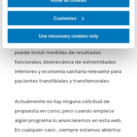
Allow all cookies
científica de áreas relevantes de los
dispositivos protésicos y su empleo por parte
Customize
de personas con
amputación
de extremidad
inferior a fin de de ampliar los conocimientos
Use necessary cookies only
científicos en el campo de la protésica. Esto
puede incluir medidas de resultados
funcionales, biomecánica de extremidades
inferiores y economía sanitaria relevante para
pacientes transtibiales y transfemorales.
Actualmente no hay ninguna solicitud de
propuesta en curso, pero cuando empiece
algún programa lo anunciaremos en esta web.
En cualquier caso , siempre estamos abiertos