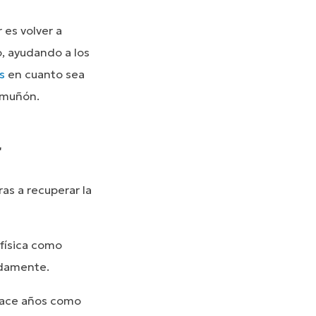
 es volver a
o, ayudando a los
s
en cuanto sea
l muñón.
r
as a recuperar la
 física como
idamente.
 hace años como