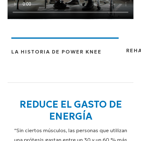
REH
LA HISTORIA DE POWER KNEE
REDUCE EL GASTO DE
ENERGÍA
“Sin ciertos músculos, las personas que utilizan
una prótesis gastan entre un 30 y un 60 % más