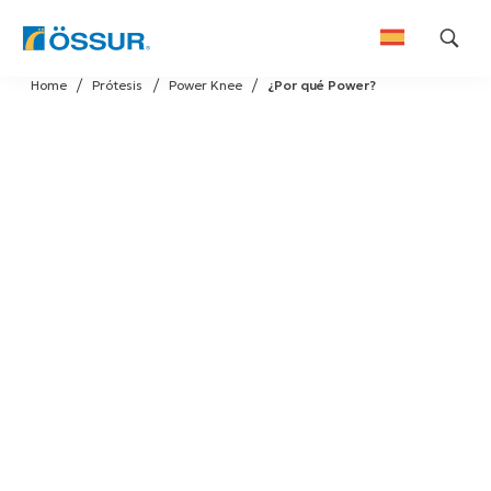
Skip
Home
Prótesis
Power Knee
¿Por qué Power?
to
content