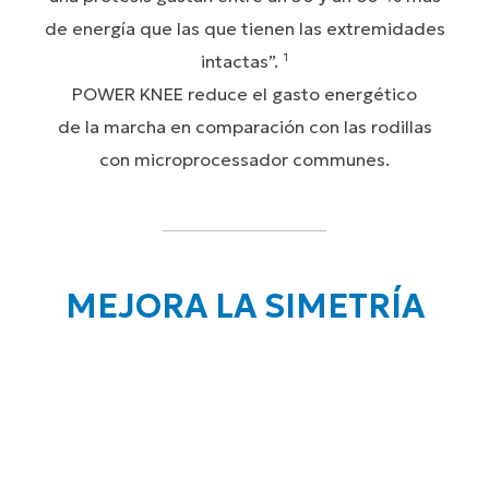
de energía que las que tienen las extremidades
intactas”. ¹
POWER KNEE reduce el gasto energético
de la marcha en comparación con las rodillas
con microprocessador communes.
MEJORA LA SIMETRÍA
Para la mayoría de las personas con diferencias en
extremidades,
caminar de forma simétrica es realmente
complicado.
Los resultados negativos repercuten