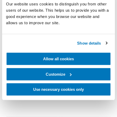
Our website uses cookies to distinguish you from other
απέκτησε διαστάσεις πλήρους απασχόλησης. Η
users of our website. This helps us to provide you with a
Paola έχει περισσότερους από 2,5 εκατομμύρια
good experience when you browse our website and
ακολούθους και συνεχίζει να εμπνέει ανθρώπους
allows us to improve our site.
σε όλον τον κόσμο. Εργάζεται ως μοντέλο και έχει
υπογράψει συμβόλαια με διάφορες διεθνείς
Show details
επωνυμίες, που έχουν γίνει χορηγοί της. Έχοντας
επίγνωση των μεγάλων ευθυνών που συνοδεύουν
Allow all cookies
μια τόσο μεγάλη επιτυχία, η Paola προσπαθεί να
δείχνει τη ζωή της όπως είναι στην πραγματικότητα.
Customize
Για την ίδια, το σημαντικότερο για κάθε άνθρωπο
είναι να αγαπά και να αποδέχεται τον εαυτό το
Use necessary cookies only
όπως είναι.