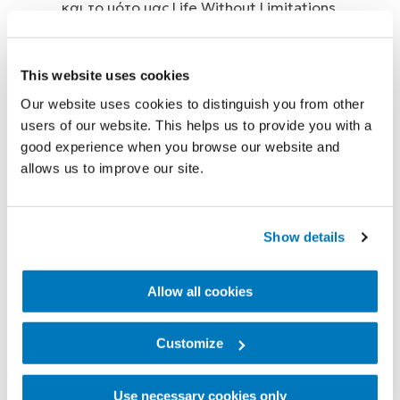
και το μότο μας Life Without Limitations.
This website uses cookies
Our website uses cookies to distinguish you from other
users of our website. This helps us to provide you with a
Παρουσιάζουμε το νέο
good experience when you browse our website and
προσθετικό μέλος
allows us to improve our site.
τρεξίματος επόμενης
γενιάς Cheetah
®
Show details
Allow all cookies
Εδώ και σχεδόν τρεις δεκαετίες, το
πρωτοποριακό προσθετικό μέλος Cheetah
Customize
είναι η επιλογή των πρωταθλητών στίβου με
αναπηρία. Έχοντας σχεδιαστεί με πρότυπο
Use necessary cookies only