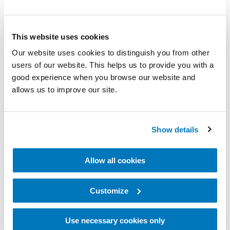
Unsere Sport Lösungen haben es Athlet:innen mit
Prothesen ermöglicht, in Sportarten, die sie gerne
This website uses cookies
ausüben, Erfolg zu haben, Meisterschaften zu
Our website uses cookies to distinguish you from other
gewinnen und weltweit Rekorde aufzustellen. In
users of our website. This helps us to provide you with a
Zusammenarbeit mit
Elite-Läufer:innen,
good experience when you browse our website and
Paralympiker:innen, Triathlet:innen,
allows us to improve our site.
Weitspringer:innen und weiteren Athlet:innen
haben
wir eine Vielzahl spezieller Sportprothesen auf der
Show details
Grundlage der besonderen Bedürfnisse und
Wettbewerbsziele von Athlet:innen entwickelt.
Allow all cookies
Egal, ob Du Neuland betrittst, Dein Ziel erreicht hast
oder Dich der nächsten Herausforderung stellen
Customize
möchtest - Du bist auf dem Weg zu einem Life
Use necessary cookies only
Without Limitations.