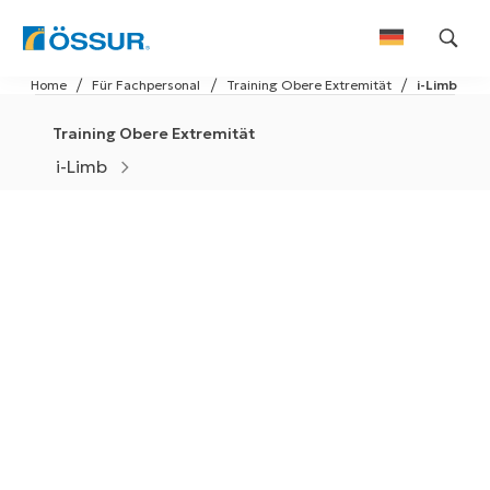
Skip
Home
Für Fachpersonal
Training Obere Extremität
i-Limb
to
content
Training Obere Extremität
i-Limb