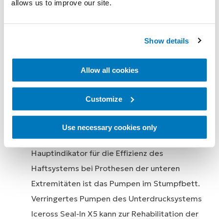
dass bei der Verwendung des
allows us to improve our site.
Unterdrucksystems Iceross Seal-In X5 weniger
Pumpbewegungen im Stumpfbett auftreten.
Show details
Dies ist mit einer von den Benutzern
berichteten statistisch signifikanten
Allow all cookies
Verbesserung der Lebensqualität verbunden.
Darüber hinaus führte die Verwendung des
Customize
Seal-In X5-Liners zu einer Verbesserung beim
HSQ, was auf eine intensivere und sicherere
Use necessary cookies only
Verwendung der Prothese hinweist. Der
Hauptindikator für die Effizienz des
Haftsystems bei Prothesen der unteren
Extremitäten ist das Pumpen im Stumpfbett.
Verringertes Pumpen des Unterdrucksystems
Iceross Seal-In X5 kann zur Rehabilitation der