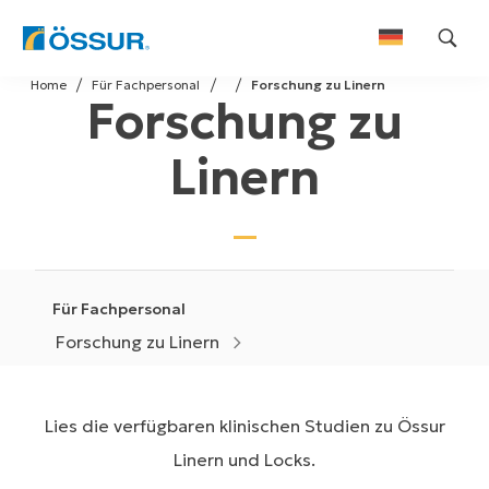
Skip
Home
Für Fachpersonal
Forschung zu Linern
to
Forschung zu
content
Linern
Für Fachpersonal
Forschung zu Linern
Lies die verfügbaren klinischen Studien zu Össur
Linern und Locks.