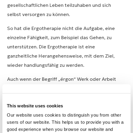
gesellschaftlichen Leben teilzuhaben und sich
selbst versorgen zu können.
So hat die Ergotherapie nicht die Aufgabe, eine
einzelne Fähigkeit, zum Beispiel das Gehen, zu
unterstützen. Die Ergotherapie ist eine
ganzheitliche Herangehensweise, mit dem Ziel,
wieder handlungsfähig zu werden.
Auch wenn der Begriff „érgon“ Werk oder Arbeit
bedeutet, zielt die Ergotherapie nicht ausschließlich
darauf ab, dass Menschen wieder arbeits- und
This website uses cookies
berufsfähig werden. Ergotherapie richtet sich an
Our website uses cookies to distinguish you from other
Menschen jeden Alters, die in ihrer
users of our website. This helps us to provide you with a
Handlungsfähigkeit eingeschränkt sind.
good experience when you browse our website and