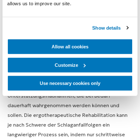
allows us to improve our site.
Schlaganfall – was wird in
der Ergotherapie
Show details
gemacht?
Allow all cookies
Das Hauptziel der Ergotherapie nach einem
Customize
Schlaganfall ist, die Selbstständigkeit wieder
herzustellen. Ergotherapie bei einem Schlaganfall
Use necessary cookies only
umfasst sehr viele verschiedene
Unterstützungsmaßnahmen, die bei Bedarf
dauerhaft wahrgenommen werden können und
sollen. Die ergotherapeutische Rehabilitation kann
je nach Schwere der Schlaganfallfolgen ein
langwieriger Prozess sein, indem nur schrittweise