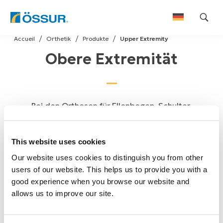
Skip
Accueil
Orthetik
Produkte​
Upper Extremity
to
Obere Extremität
content
Bei den Orthesen für Ellenbogen, Schulter,
Handgelenk und Daumen stehen je nach Indikation
Mobilisation, Teilimmobilisation oder Fixierung im
This website uses cookies
Vordergrund.
Our website uses cookies to distinguish you from other
users of our website. This helps us to provide you with a
good experience when you browse our website and
allows us to improve our site.