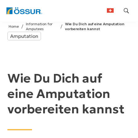
Skip
Information for
Wie Du Dich auf eine Amputation
to
Home
Amputees
vorbereiten kannst
German
content
Amputation
French
Wie Du Dich auf
eine Amputation
vorbereiten kannst