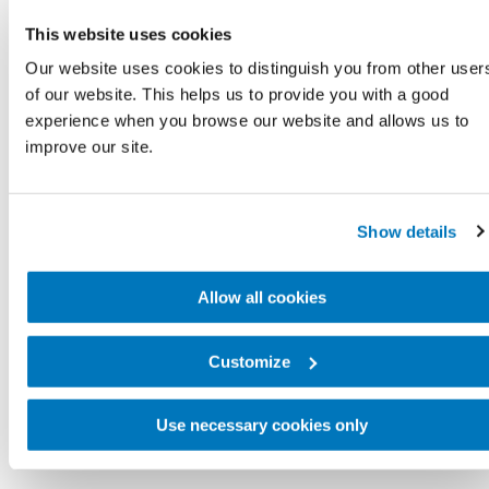
nicht nur den Körper, sondern insbesondere auch
This website uses cookies
den Verstand und die Seele. Nimm Dir so viel Zeit,
Our website uses cookies to distinguish you from other user
wie Du brauchst, um Dich mit Deiner neuen
of our website. This helps us to provide you with a good
experience when you browse our website and allows us to
Lebenssituation anzufreunden – denn das ist
improve our site.
wichtig und legt den Grundstein für Deine Zukunft.
Im Vorfeld einer Amputation gibt es viel zu
Show details
organisieren, wie zum Beispiel Arzttermine oder den
anschließenden Reha-Aufenthalt.
Allow all cookies
In der Inhaltsübersicht findest Du interessante
Customize
Informationen zum Thema Amputation und Dein
Team im Akutkrankenhaus sowie über die
Use necessary cookies only
weitere (medizinische)
Versorgung
.