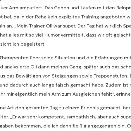
nker Arm amputiert. Das Gehen und Laufen mit den Beinpr
 bei, da in der Reha kein explizites Training angeboten w
n an. „Mein Trainer Oli war super. Der Tag hat wirklich S
hat alles mit so viel Humor vermittelt, dass wir oft gelacht
ichtlich begeistert.
Therapeuten über seine Situation und die Erfahrungen mi
 analysierte Oli dann meinen Gang, später auch das schne
us das Bewältigen von Steigungen sowie Treppenstufen. I
e und dadurch auch lange falsch gemacht habe. Zudem ist 
r mir eigentlich mein Arm zum Ausgleichen fehlt“, erinne
ine Art den gesamten Tag zu einem Erlebnis gemacht, be
er. „Er war sehr kompetent, sympathisch, aber auch supe
aben bekommen, die ich dann fleißig angegangen bin. Oli