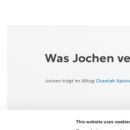
Was Jochen v
Jochen trägt im Alltag
Cheetah Xplor
Kennst Du schon 
Erfahre mehr über seine Geschichte und
This website uses cookie