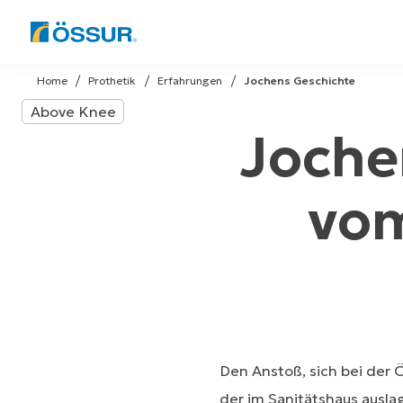
Skip
to
Home
Prothetik
Erfahrungen​
Jochens Geschichte
content
Above Knee
Joche
vom
Den Anstoß, sich bei der
der im Sanitätshaus ausla