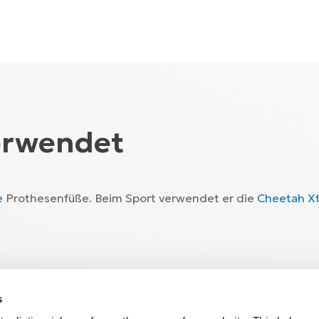
erwendet
e
Prothesenfüße. Beim Sport verwendet er die
Cheetah X
Frank?
 Erfahrungen.
s