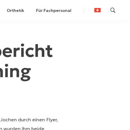
Orthetik
Für Fachpersonal
German
French
ericht
ning
ochen durch einen Flyer,
ren wurden ihm beide