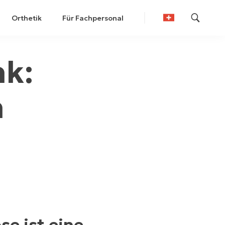
Orthetik
Für Fachpersonal
German
nk:
French
n
se ist eine