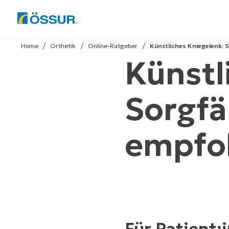
Skip
to
Home
Orthetik
Online-Ratgeber​
Künstliches Kniegelenk: 
content
Künstl
Sorgfä
empfo
Für Patient: