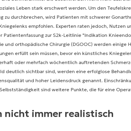
 soziales Leben stark erschwert werden. Um den Teufelsk
g zu durchbrechen, wird Patienten mit schwerer Gonarthr
 Kniegelenks empfohlen. Experten raten jedoch, Nutzen und
r Patientenfassung zur S2k-Leitlinie "Indikation Knieen
ie und orthopädische Chirurgie (DGOOC) werden einige Ha
ungen erfüllt sein müssen, bevor ein künstliches Kniegel
uerhaft oder mehrfach wöchentlich auftretenden Schmer
ld deutlich sichtbar sind, werden eine erfolglose Behandl
ensqualität und hoher Leidensdruck genannt. Einschränk
Selbstständigkeit sind weitere Punkte, die für eine Opera
nicht immer realistisch