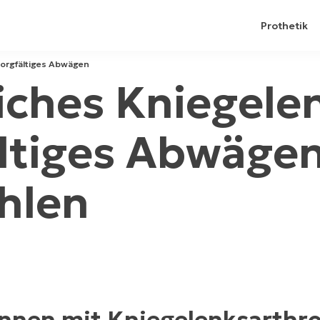
Prothetik
Sorgfältiges Abwägen
iches Kniegele
ltiges Abwäge
hlen
innen mit Kniegelenksarthro