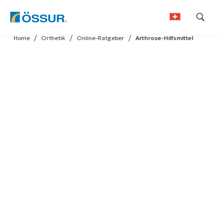
Skip
Home
Orthetik
Online-Ratgeber​
Arthrose-Hilfsmittel
to
German
content
French