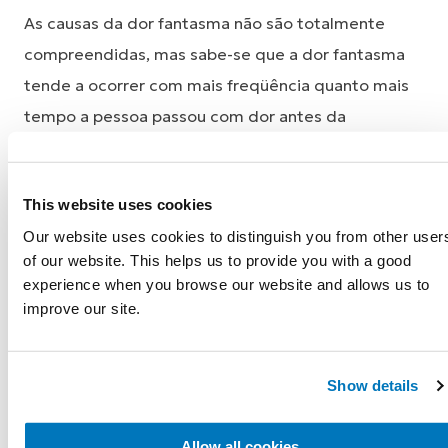
As causas da dor fantasma não são totalmente
compreendidas, mas sabe-se que a dor fantasma
tende a ocorrer com mais freqüência quanto mais
tempo a pessoa passou com dor antes da
amputação. Isso é chamado de “memória da dor”. A
dor fantasma pode ocorrer em momentos
This website uses cookies
diferentes. Alguns fatores de influência incluem
Our website uses cookies to distinguish you from other user
estresse, mudanças climáticas, exposição ao frio,
of our website. This helps us to provide you with a good
irritações mecânicas, urinar ou defecar.
experience when you browse our website and allows us to
improve our site.
O manejo da dor antes da cirurgia de amputação e
/ ou certas técnicas cirúrgicas realizadas sob
anestesia geral foram documentadas para reduzir a
Show details
dor fantasma. As melhores precauções contra a dor
fantasma são uma operação bem executada e um
Allow all cookies