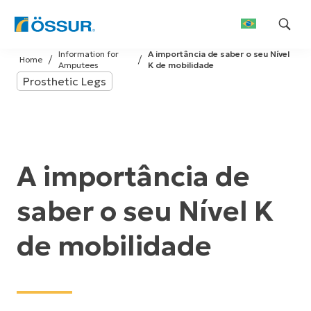
Skip
Information for
A importância de saber o seu Nível
to
Home
Amputees
K de mobilidade
content
Prosthetic Legs
A importância de
saber o seu Nível K
de mobilidade