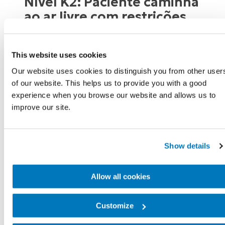
Nível K2: Paciente caminha
ao ar livre com restrições
Com a ajuda de próteses, a pessoa é capaz
de realizar caminhadas em distâncias
This website uses cookies
limitadas e velocidade baixa. A pessoa pode
Our website uses cookies to distinguish you from other user
lidar com ambientes com obstáculos baixos,
of our website. This helps us to provide you with a good
experience when you browse our website and allows us to
como meio-fio, degraus e pisos irregulares.
improve our site.
Nível K3: Paciente caminha
ao ar livre sem restrições
Show details
Com a ajuda de próteses, a pessoa é capaz
Allow all cookies
de se mover livremente em diferentes tipos
de superfícies. A pessoa pode caminhar ou
Customize
tem potencial para caminhar em diferentes
velocidades e está apta para lidar com a