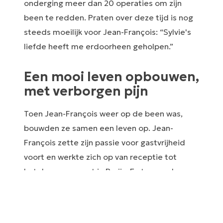
onderging meer dan 20 operaties om zijn
been te redden. Praten over deze tijd is nog
steeds moeilijk voor Jean-François: “Sylvie's
liefde heeft me erdoorheen geholpen.”
Een mooi leven opbouwen,
met verborgen pijn
Toen Jean-François weer op de been was,
bouwden ze samen een leven op. Jean-
François zette zijn passie voor gastvrijheid
voort en werkte zich op van receptie tot
hotelmanagement in Parijs. En toen ze hun
eerste kind verwachtten, verliet het jonge
stel de felle lichten van Parijs en verhuisde
naar het rustigere Normandië. Het leven was