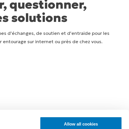
r, questionner,
es solutions
stoires inspirantes
pes d'échanges, de soutien et d'entraide pour les
 entourage sur internet ou près de chez vous.
émoignages d'utilisateurs de prothèses.
Découvrir
Allow all cookies