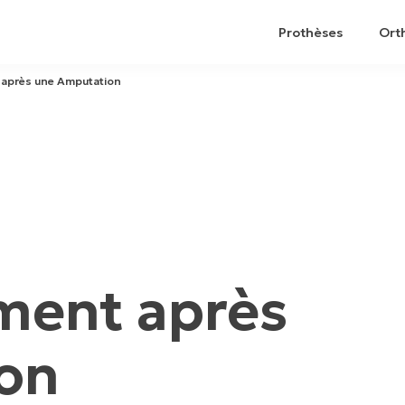
Prothèses
Ort
t après une Amputation
ment après
on