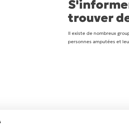
S'informe
trouver d
Des hi
Il existe de nombreux grou
personnes amputées et leur
Lisez les t
s