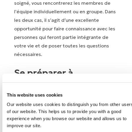
soigné, vous rencontrerez les membres de
l’équipe individuellement ou en groupe. Dans
les deux cas, il s’agit d’une excellente
opportunité pour faire connaissance avec les
personnes qui feront partie intégrante de
votre vie et de poser toutes les questions
nécessaires.
Se préparer à
rencontrer les
membres de votre
This website uses cookies
équipe de rééducation
Our website uses cookies to distinguish you from other user
of our website. This helps us to provide you with a good
La personne la plus importante dans tout ce
experience when you browse our website and allows us to
processus… c’est vous ! La qualité et la
improve our site.