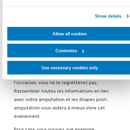
rapidité de votre récupération émotionnelle
et physique dépend en grande partie de
Show details
votre détermination et de vos efforts.
Pour mettre toutes les chances de votre
Allow all cookies
côté, vous pouvez vous préparer à rencontrer
les membres de votre équipe de
Customize
rééducation. Bien sûr, tout le monde n’a pas
cette chance (notamment si votre
Use necessary cookies only
amputation est urgente), mais si vous en avez
l’occasion, vous ne le regretterez pas.
Rassembler toutes les informations en lien
avec votre amputation et les étapes post-
amputation vous aidera à mieux vivre cet
événement.
Pour cela, vous pouvez, par exemple,