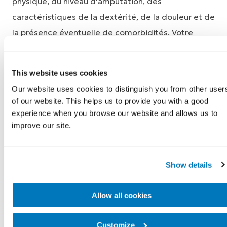
physique, du niveau d'amputation, des
caractéristiques de la dextérité, de la douleur et de
la présence éventuelle de comorbidités. Votre
niveau est déterminé en fonction de vos besoins
actuels et de vos performances futures attendues.
This website uses cookies
Our website uses cookies to distinguish you from other user
of our website. This helps us to provide you with a good
experience when you browse our website and allows us to
improve our site.
Show details
Les quatre catégories du
Allow all cookies
niveau K
Customize