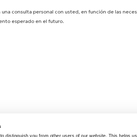
n una consulta personal con usted, en función de las nece
iento esperado en el futuro.
s
o distinguish you from other users of our website. This helps us