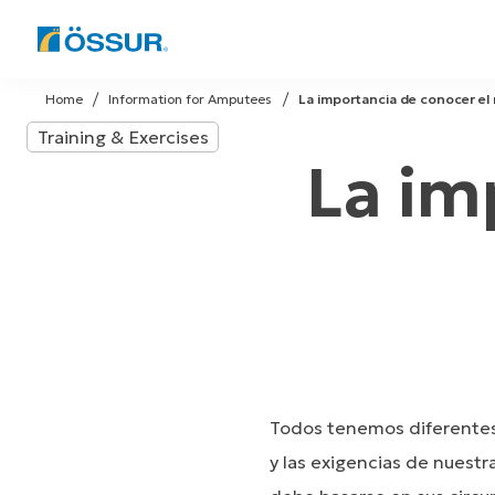
Skip
to
Home
Information for Amputees
La importancia de conocer el 
content
Training & Exercises
La im
Todos tenemos diferentes 
y las exigencias de nuestr