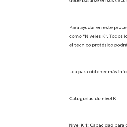
debe basarse en sus circun
Para ayudar en este proce
como “Niveles K”. Todos l
el técnico protésico pod
Lea para obtener más info
Categorías de nivel K
Nivel K 1: Capacidad para 