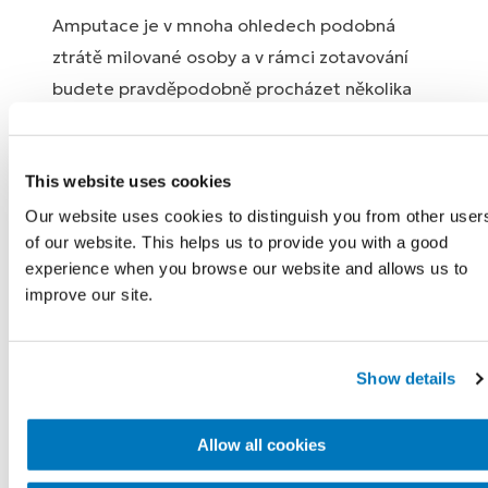
Amputace je v mnoha ohledech podobná
ztrátě milované osoby a v rámci zotavování
budete pravděpodobně procházet několika
fázemi smutku.
Truchlení nám otevírá cestu k uzdravení a
This website uses cookies
obnově. Někdy se cítíme klidně a přirozeně,
Our website uses cookies to distinguish you from other user
jindy se to může zdát velmi těžké a složité.
of our website. This helps us to provide you with a good
experience when you browse our website and allows us to
V těžkých chvílích se můžete obrátit na rodinu
improve our site.
a přátele. Některým lidem takéa pomáhá
mluvit s ostatními, kteří prošli podobnou
zkušeností . Pokud vám cokoli z toho, co
Show details
prožíváte, začne připadat příliš, důrazně vám
doporučujeme vyhledat psychologickou
Allow all cookies
podporu. Většina lidí potřebuje na své cestě