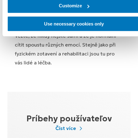
nějakou podporu a uvádí, že tato podpora
Customize
pomohla překonat těžké chvíle a vrátit se do
dobrých časů.
Use necessary cookies only
Vězte, že nikdy nejste sami a že je normální
cítit spoustu různých emocí. Stejně jako při
fyzickém zotavení a rehabilitaci jsou tu pro
vás lidé a léčba.
Príbehy používateľov
Číst více