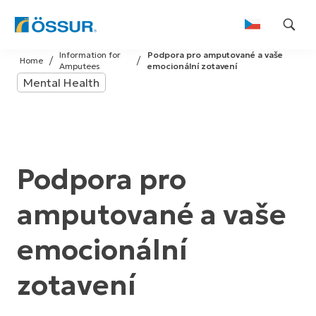
Skip
Information for
Podpora pro amputované a vaše
to
Home
Amputees
emocionální zotavení
content
Mental Health
Podpora pro
amputované a vaše
emocionální
zotavení